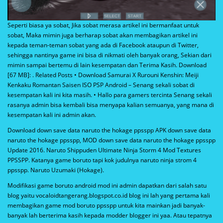
Seperti biasa ya sobat, Jika sobat merasa artikel ini bermanfaat untuk
sobat, Maka mimin juga berharap sobat akan membagikan artikel ini
kepada teman-teman sobat yang ada di Facebook ataupun di Twitter,
sehingga nantinya game ini bisa di nikmati oleh banyak orang, Sekian dari
mimin sampai bertemu di lain kesempatan dan Terima Kasih. Download
[67 MB]: . Related Posts • Download Samurai X Rurouni Kenshin: Meiji
Kenkaku Romantan Saisen ISO PSP Android – Senang sekali sobat di
kesempatan kali ini kita masih. • Hallo para gamers tercinta Senang sekali
rasanya admin bisa kembali bisa menyapa kalian semuanya, yang mana di
kesempatan kali ini admin akan.
Download down save data naruto the hokage ppsspp APK down save data
naruto the hokage ppsspp, MOD down save data naruto the hokage ppsspp
Update 2016. Naruto Shippuden Ultimate Ninja Storm 4 Mod Textures
PPSSPP. Katanya game boruto tapi kok judulnya naruto ninja strom 4
ppsspp. Naruto Uzumaki (Hokage).
Modifikasi game boruto android mod ini admin dapatkan dari salah satu
blog yaitu vocaloidtangerang.blogspot.co.id blog ini lah yang pertama kali
membagikan game mod boruto ppsspp untuk kita mainkan jadi banyak-
banyak lah berterima kasih kepada modder blogger ini yaa. Atau tepatnya