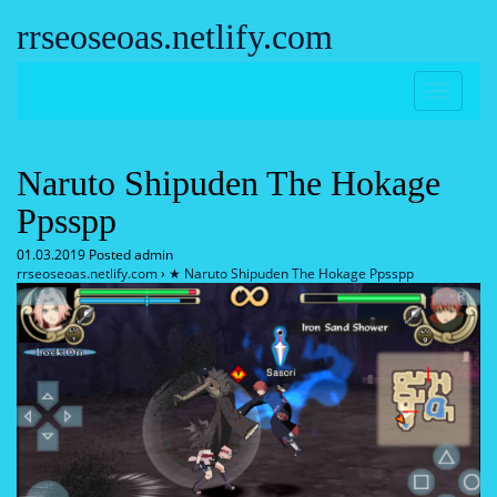
rrseoseoas.netlify.com
Naruto Shipuden The Hokage
Ppsspp
01.03.2019
Posted admin
rrseoseoas.netlify.com
›
★ Naruto Shipuden The Hokage Ppsspp