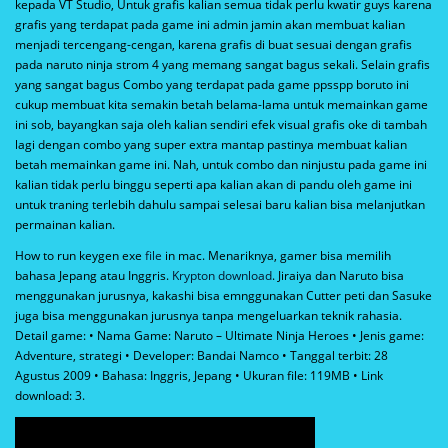
kepada VT Studio, Untuk grafis kalian semua tidak perlu kwatir guys karena
grafis yang terdapat pada game ini admin jamin akan membuat kalian
menjadi tercengang-cengan, karena grafis di buat sesuai dengan grafis
pada naruto ninja strom 4 yang memang sangat bagus sekali. Selain grafis
yang sangat bagus Combo yang terdapat pada game ppsspp boruto ini
cukup membuat kita semakin betah belama-lama untuk memainkan game
ini sob, bayangkan saja oleh kalian sendiri efek visual grafis oke di tambah
lagi dengan combo yang super extra mantap pastinya membuat kalian
betah memainkan game ini. Nah, untuk combo dan ninjustu pada game ini
kalian tidak perlu binggu seperti apa kalian akan di pandu oleh game ini
untuk traning terlebih dahulu sampai selesai baru kalian bisa melanjutkan
permainan kalian.
How to run keygen exe
file
in mac. Menariknya, gamer bisa memilih
bahasa Jepang atau Inggris.
Krypton download
. Jiraiya dan Naruto bisa
menggunakan jurusnya, kakashi bisa emnggunakan Cutter peti dan Sasuke
juga bisa menggunakan jurusnya tanpa mengeluarkan teknik rahasia.
Detail game: • Nama Game: Naruto – Ultimate Ninja Heroes • Jenis game:
Adventure, strategi • Developer: Bandai Namco • Tanggal terbit: 28
Agustus 2009 • Bahasa: Inggris, Jepang • Ukuran file: 119MB • Link
download: 3.